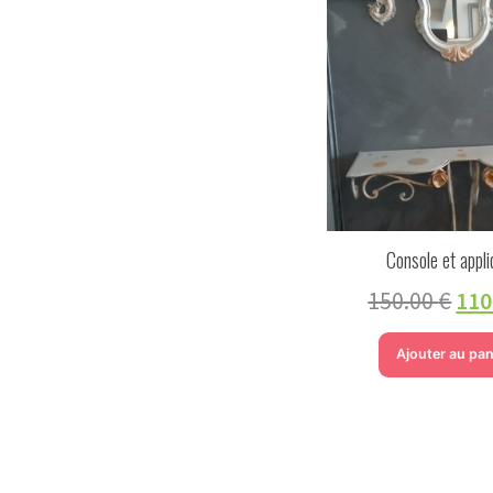
Console et appl
150.00
€
110
Ajouter au pan