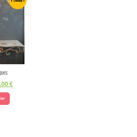
iques
.00
€
ier