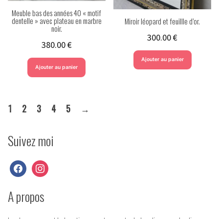
Meuble bas des années 40 « motif
dentelle » avec plateau en marbre
Miroir léopard et feuillle d’or.
noir.
300.00
€
380.00
€
Ajouter au panier
Ajouter au panier
1
2
3
4
5
→
Suivez moi
facebook
instagram
A propos