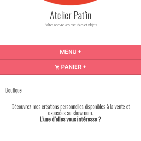
Atelier Pat'in
Faîtes revivre vos meubles et objets
MENU
+
DÉPLIÉ
RÉDUIT
PANIER
+
DÉPLIÉ
RÉDUIT
Boutique
Découvrez mes créations personnelles disponibles à la vente et
exposées au showroom.
L’une d’elles vous intéresse ?
CONTACTEZ-MOI !