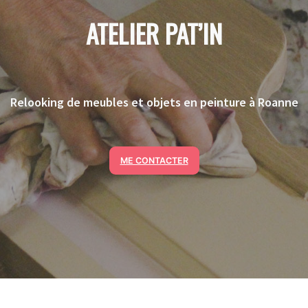
ATELIER PAT’IN
Relooking de meubles et objets en peinture
à Roanne
ME CONTACTER