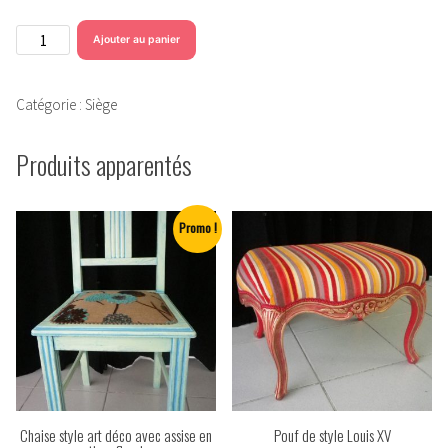
quantité
Ajouter au panier
de
Chaise
Catégorie :
Siège
à
pois
Produits apparentés
oranges
Promo !
Chaise style art déco avec assise en
Pouf de style Louis XV