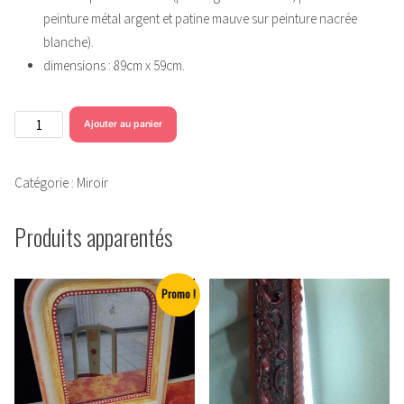
peinture métal argent et patine mauve sur peinture nacrée
blanche).
dimensions : 89cm x 59cm.
quantité
Ajouter au panier
de
Miroir
Catégorie :
Miroir
en
bois
Produits apparentés
stuqué
motif
"dragons".
Promo !