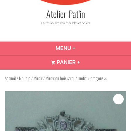
Atelier Pat'in
Faîtes revivre vos meubles et objets
MENU
+
DÉPLIÉ
RÉDUIT
PANIER
+
DÉPLIÉ
RÉDUIT
Accueil
/
Meuble
/
Miroir
/ Miroir en bois stuqué motif « dragons ».