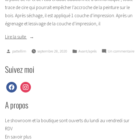
trace de cire qui pourrait empêcher l’accroche de la peinture sur le
bois. Après séchage, il est appliqué 1 couche d’impression. Après un
égrenage et lessivage de la couche d’impression, il
« Bahut
Lire la suite
de
Publié
Publié
sur
pattellim
septembre 28, 2020
Avant/aprés
Un commentaire
style
par
dans
Bah
Louis
de
Suivez moi
Philippe
styl
en
Lou
noyer. »
facebook
instagram
Phil
en
noy
A propos
Le showroom et la boutique sont ouverts du lundi au vendredi sur
RDV
En savoir plus