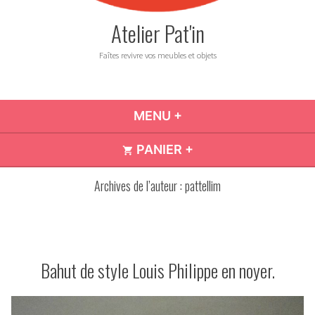
Atelier Pat'in
Faîtes revivre vos meubles et objets
MENU
+
DÉPLIÉ
RÉDUIT
PANIER
+
DÉPLIÉ
RÉDUIT
Archives de l’auteur :
pattellim
Bahut de style Louis Philippe en noyer.