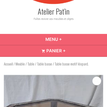
Atelier Pat'in
Faîtes revivre vos meubles et objets
MENU
+
DÉPLIÉ
RÉDUIT
PANIER
+
DÉPLIÉ
RÉDUIT
Accueil
/
Meuble
/
Table
/
Table basse
/ Table basse motif léopard.