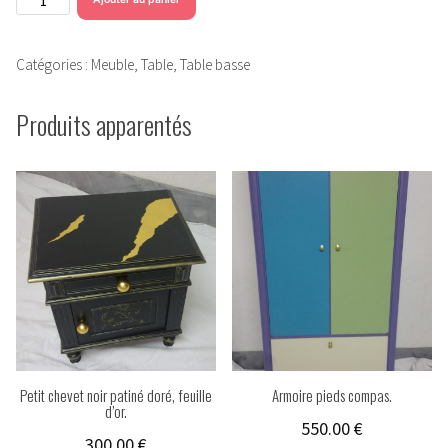
de
Table
Catégories :
Meuble
,
Table
,
Table basse
basse
motif
Produits apparentés
léopard.
Petit chevet noir patiné doré, feuille
Armoire pieds compas.
d’or.
550.00
€
300.00
€