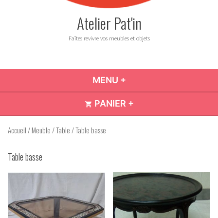
Atelier Pat'in
Faîtes revivre vos meubles et objets
MENU
+
DÉPLIÉ
RÉDUIT
PANIER
+
DÉPLIÉ
RÉDUIT
Accueil
/
Meuble
/
Table
/ Table basse
Table basse