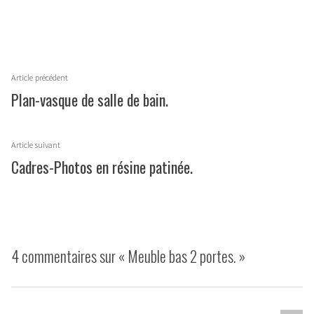
par
dans
Navigation
Article
Article précédent
de
précédent :
Plan-vasque de salle de bain.
l’article
Article
Article suivant
suivant
Cadres-Photos en résine patinée.
:
4 commentaires sur «
Meuble bas 2 portes.
»