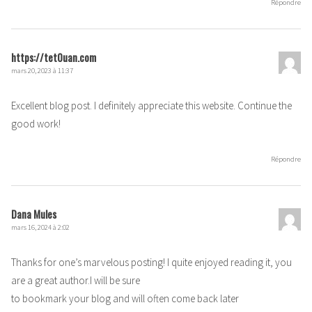
Répondre
https://tet0uan.com
mars 20, 2023 à 11:37
Excellent blog post. I definitely appreciate this website. Continue the
good work!
Répondre
Dana Mules
mars 16, 2024 à 2:02
Thanks for one’s marvelous posting! I quite enjoyed reading it, you
are a great author.I will be sure
to bookmark your blog and will often come back later