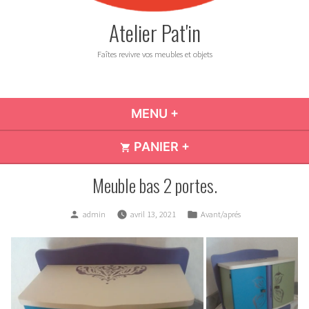
Atelier Pat'in
Faîtes revivre vos meubles et objets
MENU
+
DÉPLIÉ
RÉDUIT
PANIER
+
DÉPLIÉ
RÉDUIT
Meuble bas 2 portes.
Publié
Publié
admin
avril 13, 2021
Avant/aprés
par
dans